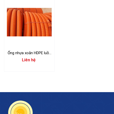
Ống nhựa xoắn HDPE luồn
dây điện
Liên hệ