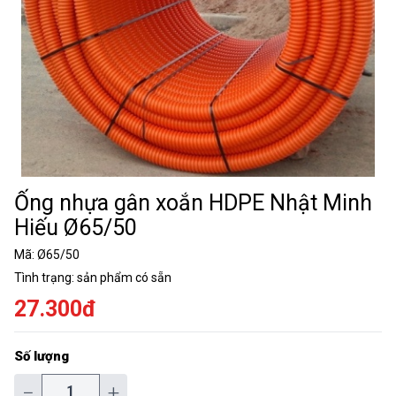
Ống nhựa gân xoắn HDPE Nhật Minh
Hiếu Ø65/50
Mã:
Ø65/50
Tình trạng:
sản phẩm có sẵn
27.300đ
Số lượng
−
+