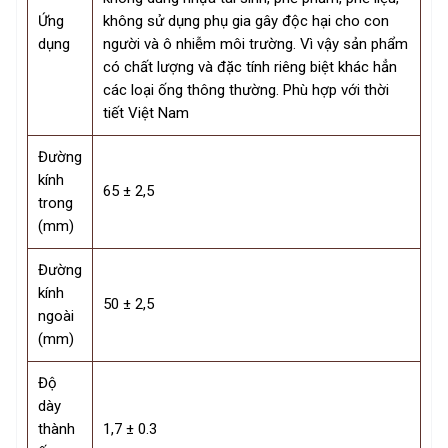
Ứng
không sử dụng phụ gia gây độc hại cho con
dụng
người và ô nhiễm môi trường. Vì vậy sản phẩm
có chất lượng và đặc tính riêng biệt khác hẳn
các loại ống thông thường. Phù hợp với thời
tiết Việt Nam
Đường
kính
65 ± 2,5
trong
(mm)
Đường
kính
50 ± 2,5
ngoài
(mm)
Độ
dày
thành
1,7 ± 0.3