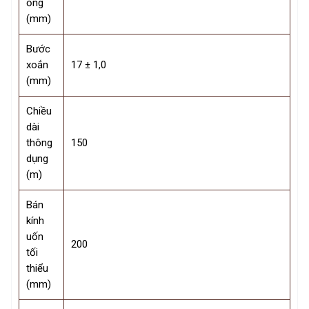
ống
(mm)
Bước
xoắn
17 ± 1,0
(mm)
Chiều
dài
thông
150
dụng
(m)
Bán
kính
uốn
200
tối
thiểu
(mm)