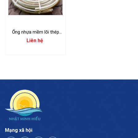
Ống nhựa mềm lõi thép
Trung Quốc
Liên hệ
Mạng xã hội