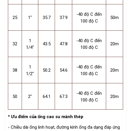
-40 độ C đến
25
1"
35.7
37.9
50m
100 độ C
1
-40 độ C đến
32
43.5
47.8
20m
1/4"
100 độ C
1
-40 độ C đến
38
50.2
54.6
20m
1/2"
100 độ C
-40 độ C đến
50
2"
64.1
67.3
20m
100 độ C
* Ưu điểm của ống cao su mành thép
- Chiều dài ống linh hoạt, đường kính ống đa dạng đáp ứng