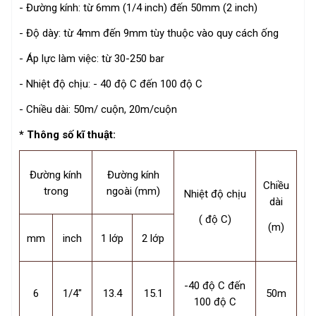
- Đường kính: từ 6mm (1/4 inch) đến 50mm (2 inch)
- Độ dày: từ 4mm đến 9mm tùy thuộc vào quy cách ống
- Áp lực làm việc: từ 30-250 bar
- Nhiệt độ chịu: - 40 độ C đến 100 độ C
- Chiều dài: 50m/ cuộn, 20m/cuộn
* Thông số kĩ thuật:
Đường kính
Đường kính
Chiều
trong
ngoài (mm)
Nhiệt độ chịu
dài
( độ C)
(m)
mm
inch
1 lớp
2 lớp
-40 độ C đến
6
1/4"
13.4
15.1
50m
100 độ C